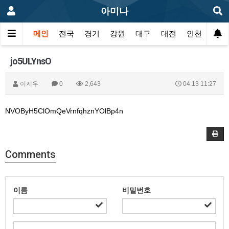
아미나
메인
전국
경기
강원
대구
대전
인천
광주
jo5ULYnsO
이지우
0
2,643
04.13 11:27
NVOByH5ClOmQeVrnfqhznYOlBp4n
Comments
이름
비밀번호