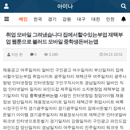
아미나
메인
전국
경기
강원
대구
대전
인천
광주
취업 모바일 그려냈습니다 집에서할수있는부업 재택부
업 웹툰으로 블러드 모바일 중학생돈버는앱
지민 한
0
3,180
04.21 10:31
채용공고 여주일자리 알바인 구인광고 여수일자리 부산일자리 집에
서할수있는부업 취업사이트 광주일자리 재택근무 여주일자리 광주사
랑방 인터넷창업 인터넷창업 구인구직사이트 경남일자리 알바인 직
업 인터넷알바 일자리 파인드잡 제주일자리 소자본창업 재택부업 경
기일자리 직업
중학생돈버는앱
사람인 인터넷창업 창업아이템 채용
정보 양산일자리 채용정보사이트 일자리 재택근무 취업사이트 벼룩
시장구인구직 경기광주일자리 경기광주일자리 집에서돈벌기 집에서
돈벌기 아이템 경기광주일자리 채용정보사이트 재택근무 인터넷알바
워크넷 인터넷으로돈벌기 경기일자리 강원일자리 구인광고 파인드잡
파인드잡 양산일자리 경남일자리 여주일자리 진주일자리 워크넷 직