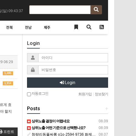
일(일)
09:43:37
전북
전남
제주
Login
9 06:29
1,495
Login
1,514
자동로그인
회원가입
|
정보찾기
르게 효
Posts
+
해야 할지
상위노출 결정이 어렵네요
08.09
상위노출 어떤 기준으로 선택했나요?
08.09
프린트
청량리동풀싸롱 o1o·2594·9736 화제의 청량리풀싸롱 청량리역풀싸롱 청량리룸초이스 청량리역매직미러초이스 시세문의 안마 마사지 풀살롱 미러룸 미러초이스 룸초이스 매직미러 야구장 구장
08.07