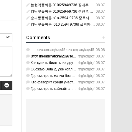
논현역풀싸롱 010/2594/9736 끝내주는 논현풀싸롱 논현동풀싸롱 논현호빠 논현동호스트바 논현역호스트빠 선택 가이드｜근처에서 확인할 사항 안마 마사지 풀살롱 미러룸 미러초이스 룸초이스
08.07
강남구풀싸롱 010/2594/9736 추천 강남풀싸롱 강남역풀싸롱 강남텐카페 강남역하이퍼블릭 예약 전 체크｜근처에서 확인할 사항 안마 마사지 풀살롱 미러룸 미러초이스 룸초이스 매직미러 야구장
08.07
송파동풀싸롱 o1o·2594·9736 중독되는 송파풀싸롱 송파역풀싸롱 송파하이퍼블릭 송파역퍼블릭 지금문의 안마 마사지 풀살롱 미러룸 미러초이스 룸초이스 매직미러 야구장 구장
08.07
강남구풀싸롱 [010 2594 9736] 실력파 강남풀싸롱 강남역풀싸롱 강남텐프로 강남역룸싸롱 상담문의 안마 마사지 풀살롱 미러룸 미러초이스 룸초이스 매직미러 야구장 구장
08.07
Comments
+
Wow that was strange. I just wrote an very long comment but …
rozacompanykzqs15 rozacompanykzqs15
08.08
Этот The International 2026 точно войдет в историю киберспор…
rthgf edfgbgf
08.07
Как купить билеты из другой страны, какие карты сейчас прини…
rthgf edfgbgf
08.07
Обожаю Dota 2, уже коплю деньги на билеты. https://www.itali…
rthgf edfgbgf
08.07
Где смотреть матчи без задержек и лагов? https://363xchange.…
rthgf edfgbgf
08.07
Кто фаворит среди участников The International 2026 по вашей…
rthgf edfgbgf
08.07
Где смотреть хайлайты, если пропустил ночную игру? https://w…
rthgf edfgbgf
08.07