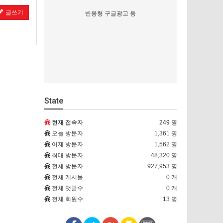
글쓰기
반응형 구글광고 등
State
현재 접속자
249 명
오늘 방문자
1,361 명
어제 방문자
1,562 명
최대 방문자
48,320 명
전체 방문자
927,953 명
전체 게시물
0 개
전체 댓글수
0 개
전체 회원수
13 명