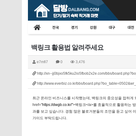
전국
경기
강원
대구
대전
백링크 활용법 알려주세요
e7mfi7
0
3,476
http://xn--jj0bjxo5fk5ku2io5fbob2x2e.com/bbs/board.php?
http://www.everbiz.co.kr/bbs/board.php?bo_table=0502&wr
최근 온라인 비즈니스를 시작했는데, 백링크의 중요성을 접하게 되
href="
https://dwgb.co.kr/"
>백링크</a>를 효율적으로 활용하는 
과를 보고 싶습니다. 경험 많은 블로거분들의 조언을 듣고 싶어 
가이드 부탁드립니다.